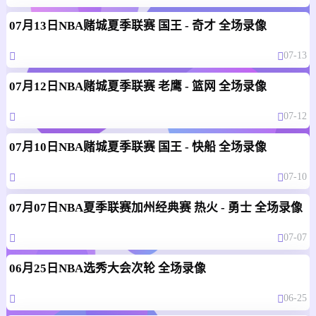
07月13日NBA赌城夏季联赛 国王 - 奇才 全场录像
07-13
07月12日NBA赌城夏季联赛 老鹰 - 篮网 全场录像
07-12
07月10日NBA赌城夏季联赛 国王 - 快船 全场录像
07-10
07月07日NBA夏季联赛加州经典赛 热火 - 勇士 全场录像
07-07
06月25日NBA选秀大会次轮 全场录像
06-25