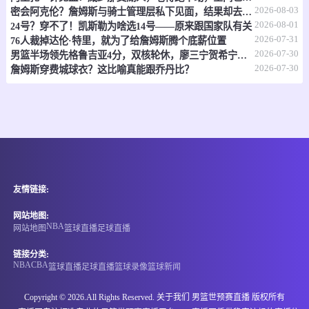
2026-08-03
密会阿克伦？詹姆斯与骑士管理层私下见面，结果却去了76人
2026-08-01
24号？穿不了！凯斯勒为啥选14号——原来跟国家队有关
2026-07-31
76人裁掉达伦·特里，就为了给詹姆斯腾个底薪位置
2026-07-30
男篮半场领先格鲁吉亚4分，双核轮休，廖三宁贺希宁扛旗
2026-07-30
詹姆斯穿费城球衣？这比喻真能跟乔丹比？
友情链接:
网站地图:
NBA
网站地图
篮球直播
足球直播
链接分类:
NBA
CBA
篮球直播
足球直播
篮球录像
篮球新闻
Copyright © 2026.All Rights Reserved. 关于我们
男篮世预赛直播
版权所有