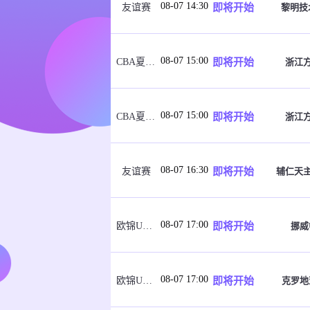
08-07 14:30
即将开始
黎明技
友谊赛
08-07 15:00
即将开始
浙江
CBA夏季赛
08-07 15:00
即将开始
浙江
CBA夏季赛
08-07 16:30
即将开始
辅仁天
友谊赛
08-07 17:00
即将开始
挪威
欧锦U16 B
08-07 17:00
即将开始
克罗地
欧锦U16 B