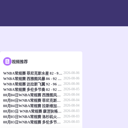
视频推荐
2026-08-06
WNBA常规赛 菲尼克斯水星 82 - 96 亚特兰大梦想 全场集锦
2026-08-06
WNBA常规赛 西雅图风暴 86 - 92 纽约自由人 全场集锦
2026-08-06
WNBA常规赛 达拉斯飞翼 92 - 96 华盛顿神秘人 全场集锦
2026-08-05
WNBA常规赛 多伦多节奏 82 - 92 金州女武神 全场集锦
2026-08-04
08月04日WNBA常规赛 西雅图风暴83-95纽约自由人 全场集锦
2026-08-04
08月04日WNBA常规赛 菲尼克斯水星106-101芝加哥天空 全场集锦
2026-08-04
08月04日WNBA常规赛 拉斯维加斯王牌109-87亚特兰大梦想 全场集锦
2026-08-03
08月03日 WNBA常规赛 康涅狄格太阳63-83达拉斯飞翼 全场集锦
2026-08-03
08月03日WNBA常规赛 洛杉矶火花106-101波特兰火焰 全场集锦
2026-08-03
08月03日WNBA常规赛 多伦多节奏79-96金州女武神 全场集锦