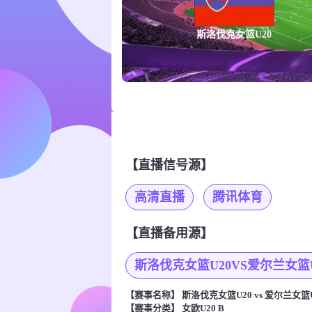
斯洛伐克女篮U20
【直播信号源】
高清直播
腾讯体育
【直播备用源】
斯洛伐克女篮U20VS爱尔兰女篮
【赛事名称】
斯洛伐克女篮U20 vs 爱尔兰女篮
【赛事分类】
女欧U20 B