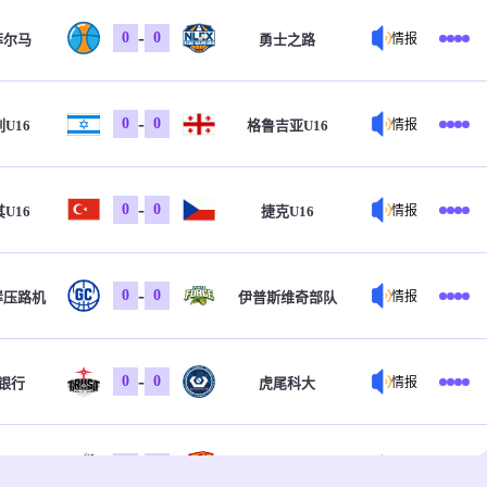
-
0
0
菲尔马
勇士之路
情报
-
0
0
U16
格鲁吉亚U16
情报
-
0
0
U16
捷克U16
情报
-
0
0
岸压路机
伊普斯维奇部队
情报
-
0
0
银行
虎尾科大
情报
-
0
0
肯帝亚
深圳马可波罗
情报