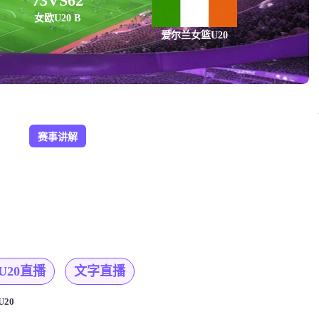
73
VS
62
女欧U20 B
爱尔兰女篮U20
赛事讲解
U20直播
文字直播
U20