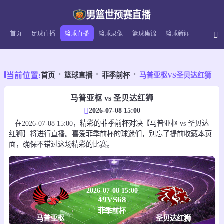
首页
足球直播
篮球直播
篮球录像
篮球集锦
篮球新闻
当前位置:
首页
篮球直播
菲季前杯
马普亚枢VS圣贝达红狮
马普亚枢 vs 圣贝达红狮
2026-07-08 15:00
在2026-07-08 15:00，精彩的菲季前杯对决【马普亚枢 vs 圣贝达
红狮】将进行直播。喜爱菲季前杯的球迷们，别忘了提前收藏本页
面，确保不错过这场精彩的比赛。
2026-07-08 15:00
49
VS
68
菲季前杯
马普亚枢
圣贝达红狮