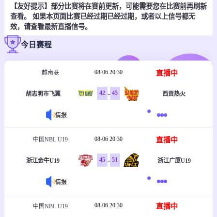
【友好提示】部分比赛将在赛前更新，可能需要您在比赛前再刷新
查看。 如果本页面比赛已经过期已经过期，或者以上信号都无
效，请查看最新直播信号。
今日赛程
08-06 20:30
直播中
越南联
-
42
45
胡志明市飞翼
西贡热火
情报
08-06 20:30
直播中
中国NBL U19
-
45
51
浙江金牛U19
浙江广厦U19
情报
08-06 20:30
直播中
中国NBL U19