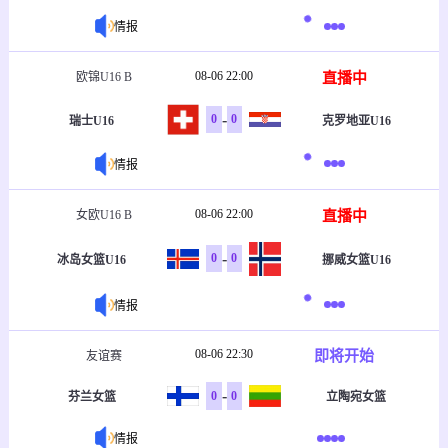
情报
08-06 22:00
直播中
欧锦U16 B
-
0
0
瑞士U16
克罗地亚U16
情报
08-06 22:00
直播中
女欧U16 B
-
0
0
冰岛女篮U16
挪威女篮U16
情报
08-06 22:30
即将开始
友谊赛
-
0
0
芬兰女篮
立陶宛女篮
情报