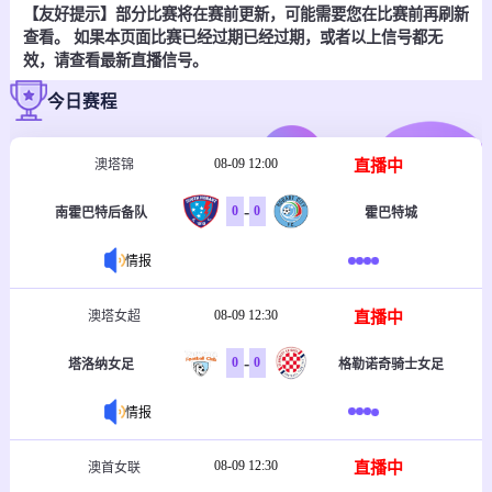
【友好提示】部分比赛将在赛前更新，可能需要您在比赛前再刷新
查看。 如果本页面比赛已经过期已经过期，或者以上信号都无
效，请查看最新直播信号。
今日赛程
08-09 12:00
直播中
澳塔锦
-
0
0
南霍巴特后备队
霍巴特城
情报
08-09 12:30
直播中
澳塔女超
-
0
0
塔洛纳女足
格勒诺奇骑士女足
情报
08-09 12:30
直播中
澳首女联