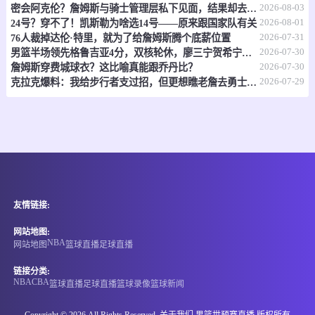
2026-08-03
密会阿克伦？詹姆斯与骑士管理层私下见面，结果却去了76人
-
0
0
卡布尔彻
荷兰公园老鹰
2026-08-01
24号？穿不了！凯斯勒为啥选14号——原来跟国家队有关
2026-07-31
76人裁掉达伦·特里，就为了给詹姆斯腾个底薪位置
情报
2026-07-30
男篮半场领先格鲁吉亚4分，双核轮休，廖三宁贺希宁扛旗
2026-07-30
詹姆斯穿费城球衣？这比喻真能跟乔丹比？
08-09 14:00
即将开始
2026-07-29
澳昆甲
克拉克爆料：我给步行者支过招，但更想瞧老詹去勇士跟库里玩点不一样的
-
0
0
阳光海岸流浪者
布罗德海滩联合
情报
08-09 14:45
即将开始
澳昆甲2
友情链接:
-
0
0
南部联合
塔林加流浪
网站地图:
情报
NBA
网站地图
篮球直播
足球直播
链接分类:
08-09 14:45
即将开始
澳昆甲2
NBA
CBA
篮球直播
足球直播
篮球录像
篮球新闻
-
0
0
松山
布里斯班骑士
Copyright © 2026.All Rights Reserved. 关于我们
男篮世预赛直播
版权所有