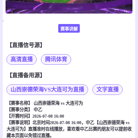
赛事讲解
【直播信号源】
高清直播
腾讯体育
【直播备用源】
山西崇德荣海VS大连可为直播
文字直播
【赛事名称】
山西崇德荣海 vs 大连可为
【赛事分类】
中乙
【开赛时间】2026-07-08 16:00
【赛事说明】北京时间2026-07-08 16:00，中乙【山西崇德荣海 vs
大连可为】直播准时在线播放，喜欢看中乙比赛的朋友可以提前收
藏本页面以免错过直播。