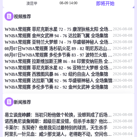
08-09 14:00
即将开始
澳昆甲
-
0
0
视频推荐
布里斯班前锋
瑞德兰茨联
2026-08-08
WNBA常规赛 菲尼克斯水星 72 - 75 康涅狄格太阳 全场集锦
情报
2026-08-08
WNBA常规赛 金州女武神 94 - 76 达拉斯飞翼 全场集锦
2026-08-08
WNBA常规赛 亚特兰大梦想 74 - 79 华盛顿神秘人 全场集锦
08-09 14:00
即将开始
澳昆甲
2026-08-07
08月07日WNBA常规赛 洛杉矶火花 89 - 82 明尼苏达山猫 全场集锦
2026-08-07
08月07日WNBA常规赛 多伦多节奏 83 - 97 波特兰火焰 集锦
-
0
0
洛根利泰柠
圣乔治维莱FC
2026-08-07
WNBA常规赛 拉斯维加斯王牌 86 - 84 印第安纳狂热 全场集锦
2026-08-06
WNBA常规赛 菲尼克斯水星 82 - 96 亚特兰大梦想 全场集锦
情报
2026-08-06
WNBA常规赛 西雅图风暴 86 - 92 纽约自由人 全场集锦
2026-08-06
WNBA常规赛 达拉斯飞翼 92 - 96 华盛顿神秘人 全场集锦
2026-08-05
WNBA常规赛 多伦多节奏 82 - 92 金州女武神 全场集锦
08-09 14:00
即将开始
澳昆甲
-
0
0
叶士域治城
卡帕拉巴
新闻推荐
2026-08-08
情报
易立谈庞峥麟：当初只盼他做个轮换，没想到成了后场核心
2026-08-08
诺西奥尼谈詹姆斯：超级巨星没错，但杀手本能？他比不了科比和乔丹
2026-08-06
卡莱尔：东契奇？他是我见过最特别的球员，天生杀手
08-09 14:00
即将开始
澳昆甲
2026-08-04
阿里扎一针见血：威少那支湖人，老得跑不动，空间也堵死了