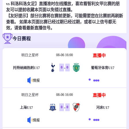
vs 科洛科洛女足】直播准时在线播放，喜欢看智利女甲比赛的朋
友可以提前收藏本页面以免错过直播。
【友好提示】部分比赛将在赛前更新，可能需要您在比赛前再刷新
查看。 如果本页面比赛已经过期已经过期，或者以上信号都无
效，请查看最新直播信号。
今日赛程
08-06 16:00
直播中
明日之星杯
-
0
0
托特纳姆热刺U17
葡萄牙体育U17
情报
08-06 16:00
直播中
明日之星杯
-
0
0
上海U17
河床U17
情报