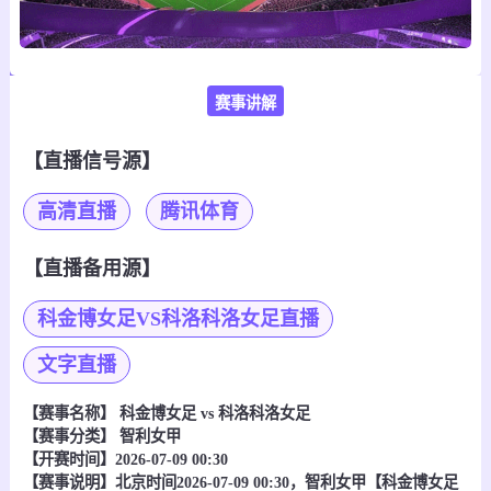
赛事讲解
【直播信号源】
高清直播
腾讯体育
【直播备用源】
科金博女足VS科洛科洛女足直播
文字直播
【赛事名称】
科金博女足 vs 科洛科洛女足
【赛事分类】
智利女甲
【开赛时间】2026-07-09 00:30
【赛事说明】北京时间2026-07-09 00:30，智利女甲【科金博女足