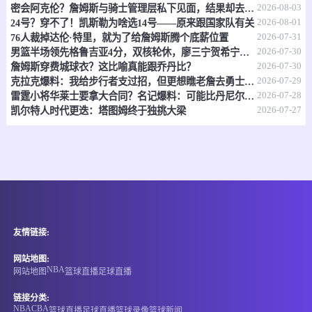
2026-08-03
密会阿克伦？詹姆斯与骑士管理层私下见面，结果却去了76人
08-06 20:00
即将开始
哈萨克甲
2026-08-01
24号？穿不了！凯斯勒为啥选14号——原来跟国家队有关
2026-07-31
76人裁掉达伦·特里，就为了给詹姆斯腾个底薪位置
-
0
0
叶利迈塞米B队
卡拉特B队
2026-07-30
男篮半场领先格鲁吉亚4分，双核轮休，廖三宁贺希宁扛旗
2026-07-30
詹姆斯穿费城球衣？这比喻真能跟乔丹比？
情报
2026-07-29
克拉克爆料：我给步行者支过招，但更想瞧老詹去勇士跟库里玩点不一样的
2026-07-28
雷霆小将华莱士要拿大合同？名记爆料：可能比丹尼尔斯还贵
08-06 20:00
即将开始
2026-07-27
挪威U19
凯尔特人时代更迭：塔图姆终于独挑大梁
-
0
0
桑德菲杰U19
阿萨纳U19
情报
08-06 20:00
即将开始
贵州五峰杯
友情链接:
-
0
0
半场兄弟
多元化
网站地图:
情报
NBA
网站地图
篮球直播
足球直播
链接分类:
08-06 20:30
即将开始
挪威U19
NBA
CBA
篮球直播
足球直播
篮球录像
篮球新闻