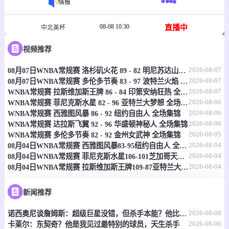
情报
08-08 10:30
直播中
中北美杯
-
0
0
视频推荐
温哥华白浪
华雷斯
2026-08-07
08月07日WNBA常规赛 洛杉矶火花 89 - 82 明尼苏达山猫 全场集锦
情报
2026-08-07
08月07日WNBA常规赛 多伦多节奏 83 - 97 波特兰火焰 集锦
2026-08-07
WNBA常规赛 拉斯维加斯王牌 86 - 84 印第安纳狂热 全场集锦
08-08 10:30
直播中
澳南后备
2026-08-06
WNBA常规赛 菲尼克斯水星 82 - 96 亚特兰大梦想 全场集锦
2026-08-06
WNBA常规赛 西雅图风暴 86 - 92 纽约自由人 全场集锦
-
0
0
伊斯特恩联后备队
阿德莱德胜利后备队
2026-08-06
WNBA常规赛 达拉斯飞翼 92 - 96 华盛顿神秘人 全场集锦
2026-08-05
WNBA常规赛 多伦多节奏 82 - 92 金州女武神 全场集锦
情报
2026-08-04
08月04日WNBA常规赛 西雅图风暴83-95纽约自由人 全场集锦
2026-08-04
08月04日WNBA常规赛 菲尼克斯水星106-101芝加哥天空 全场集锦
2026-08-04
08月04日WNBA常规赛 拉斯维加斯王牌109-87亚特兰大梦想 全场集锦
08-08 10:45
直播中
新西南联
-
0
0
菲利米德海湾
诺美德斯
新闻推荐
2026-08-08
情报
诺西奥尼谈詹姆斯：超级巨星没错，但杀手本能？他比不了科比和乔丹
2026-08-06
卡莱尔：东契奇？他是我见过最特别的球员，天生杀手