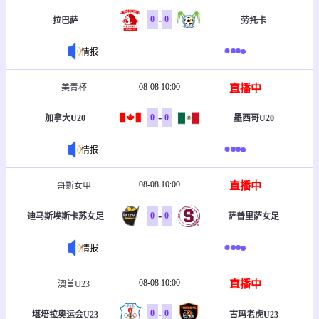
-
0
0
拉巴萨
劳托卡
情报
08-08 10:00
直播中
美青杯
-
0
0
加拿大U20
墨西哥U20
情报
08-08 10:00
直播中
哥斯女甲
-
0
0
迪马斯埃斯卡苏女足
萨普里萨女足
情报
08-08 10:00
直播中
澳首U23
-
0
0
堪培拉奥运会U23
古玛老虎U23