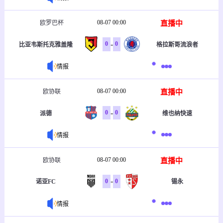
08-07 00:00
直播中
欧罗巴杯
-
0
0
比亚韦斯托克雅盖隆
格拉斯哥流浪者
情报
08-07 00:00
直播中
欧协联
-
0
0
派德
维也纳快速
情报
08-07 00:00
直播中
欧协联
-
0
0
诺亚FC
锡永
情报