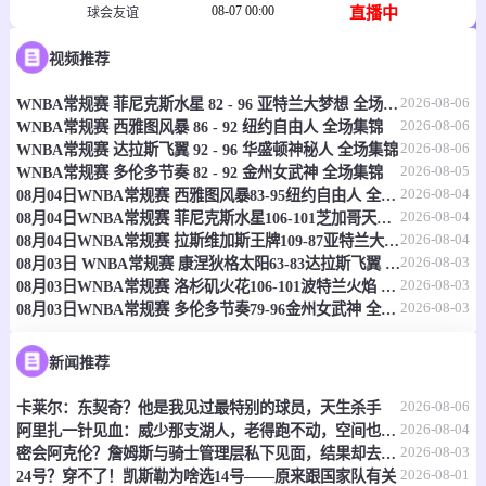
08-07 00:00
直播中
球会友谊
-
0
0
视频推荐
突尼斯希望
圣佩德鲁
2026-08-06
WNBA常规赛 菲尼克斯水星 82 - 96 亚特兰大梦想 全场集锦
情报
2026-08-06
WNBA常规赛 西雅图风暴 86 - 92 纽约自由人 全场集锦
2026-08-06
WNBA常规赛 达拉斯飞翼 92 - 96 华盛顿神秘人 全场集锦
08-07 00:00
直播中
球会友谊
2026-08-05
WNBA常规赛 多伦多节奏 82 - 92 金州女武神 全场集锦
2026-08-04
08月04日WNBA常规赛 西雅图风暴83-95纽约自由人 全场集锦
-
0
0
艾巴辛尼
堡加迪斯
2026-08-04
08月04日WNBA常规赛 菲尼克斯水星106-101芝加哥天空 全场集锦
2026-08-04
08月04日WNBA常规赛 拉斯维加斯王牌109-87亚特兰大梦想 全场集锦
情报
2026-08-03
08月03日 WNBA常规赛 康涅狄格太阳63-83达拉斯飞翼 全场集锦
2026-08-03
08月03日WNBA常规赛 洛杉矶火花106-101波特兰火焰 全场集锦
2026-08-03
08月03日WNBA常规赛 多伦多节奏79-96金州女武神 全场集锦
08-07 00:00
直播中
芬K联
-
0
0
亚特兰蒂斯FC/PM
HPS B队
新闻推荐
2026-08-06
卡莱尔：东契奇？他是我见过最特别的球员，天生杀手
情报
2026-08-04
阿里扎一针见血：威少那支湖人，老得跑不动，空间也堵死了
2026-08-03
密会阿克伦？詹姆斯与骑士管理层私下见面，结果却去了76人
08-07 00:00
直播中
挪威U19
2026-08-01
24号？穿不了！凯斯勒为啥选14号——原来跟国家队有关