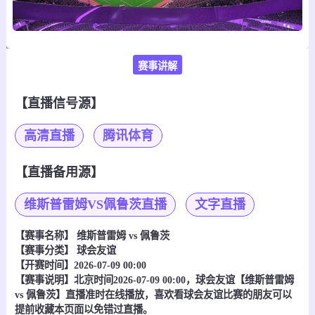
赛事讲解
【直播信号源】
高清直播
腾讯体育
【直播备用源】
维斯普雷姆VS佩鲁茨直播
文字直播
【赛事名称】
维斯普雷姆 vs 佩鲁茨
【赛事分类】
球会友谊
【开赛时间】2026-07-09 00:00
【赛事说明】北京时间2026-07-09 00:00，球会友谊【维斯普雷姆
vs 佩鲁茨】直播准时在线播放，喜欢看球会友谊比赛的朋友可以
提前收藏本页面以免错过直播。