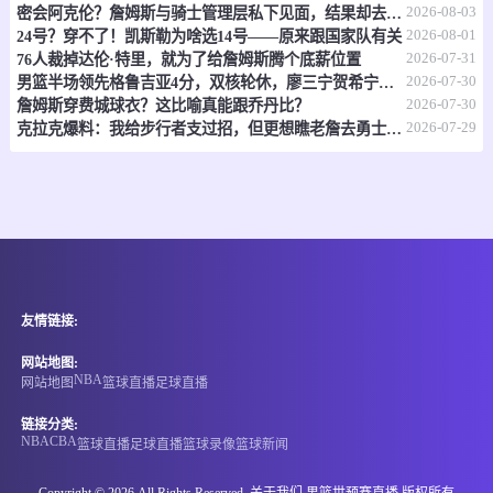
2026-08-03
密会阿克伦？詹姆斯与骑士管理层私下见面，结果却去了76人
-
0
0
奥林莫斯B队
斯洛瓦科B队
2026-08-01
24号？穿不了！凯斯勒为啥选14号——原来跟国家队有关
2026-07-31
76人裁掉达伦·特里，就为了给詹姆斯腾个底薪位置
情报
2026-07-30
男篮半场领先格鲁吉亚4分，双核轮休，廖三宁贺希宁扛旗
2026-07-30
詹姆斯穿费城球衣？这比喻真能跟乔丹比？
08-09 16:15
即将开始
2026-07-29
捷丙
克拉克爆料：我给步行者支过招，但更想瞧老詹去勇士跟库里玩点不一样的
-
0
0
布尔诺B队
弗里德克
情报
08-09 16:15
即将开始
捷丙
友情链接:
-
0
0
卡尔维纳B队
乌赫尔斯基
网站地图:
情报
NBA
网站地图
篮球直播
足球直播
链接分类:
08-09 16:30
即将开始
奥乙
NBA
CBA
篮球直播
足球直播
篮球录像
篮球新闻
-
0
0
阿姆斯特顿
阿德米拉
Copyright © 2026.All Rights Reserved. 关于我们
男篮世预赛直播
版权所有