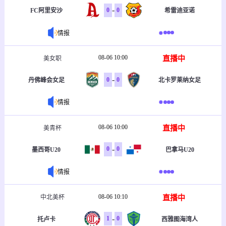
-
0
0
FC阿里安沙
希雷迪亚诺
情报
08-06 10:00
直播中
美女职
-
0
0
丹佛峰会女足
北卡罗莱纳女足
情报
08-06 10:00
直播中
美青杯
-
0
0
墨西哥U20
巴拿马U20
情报
08-06 10:10
直播中
中北美杯
-
1
0
托卢卡
西雅图海湾人