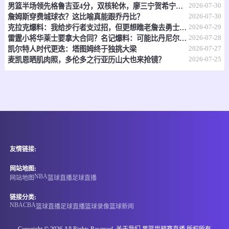
2026-07-30
男篮半场领先格鲁吉亚4分，双核轮休，廖三宁贺希宁扛旗
-
0
0
比达纳加尔
BSS体育俱乐部
2026-07-30
詹姆斯穿费城球衣？这比喻真能跟乔丹比？
2026-07-29
克拉克爆料：我给步行者支过招，但更想瞧老詹去勇士跟库里玩点不一样的
情报
2026-07-28
雷霆小将华莱士要拿大合同？名记爆料：可能比丹尼尔斯还贵
2026-07-27
凯尔特人时代更迭：塔图姆终于独挑大梁
08-06 18:00
即将开始
2026-07-25
澳南甲
麦凯恩晒肌肉照，多伦多之行亚历山大也来抢镜？
-
0
0
塞利斯贝瑞联
南阿德莱德黑豹
情报
08-06 18:00
即将开始
澳新南联
友情链接:
-
0
0
格兰维利狂怒
费拉瑟
网站地图:
情报
NBA
网站地图
篮球直播
足球直播
链接分类:
08-06 19:35
即将开始
明日之星杯
NBA
CBA
篮球直播
足球直播
篮球录像
篮球新闻
-
0
0
中国U17
勒沃库森U17
Copyright © 2026.All Rights Reserved. 关于我们
男篮世预赛直播
版权所有