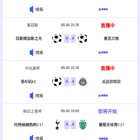
情报
08-06 10:30
直播中
美冠联
-
0
0
拉斯维加斯之光
奥克兰根
情报
08-06 10:30
直播中
中北美杯
-
0
0
洛杉矶FC
瓜达拉哈拉
情报
08-06 16:00
即将开始
明日之星杯
-
0
0
托特纳姆热刺U17
葡萄牙体育U17
情报