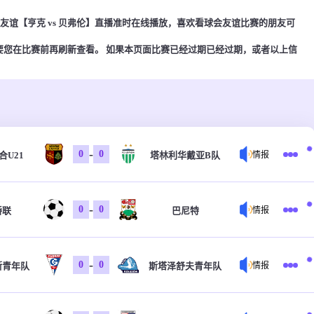
00，球会友谊【亨克 vs 贝弗伦】直播准时在线播放，喜欢看球会友谊比赛的朋友可
要您在比赛前再刷新查看。 如果本页面比赛已经过期已经过期，或者以上信
-
0
0
合U21
塔林利华戴亚B队
情报
-
0
0
桥联
巴尼特
情报
-
0
0
斯青年队
斯塔泽舒夫青年队
情报