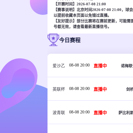
【开赛时间】2026-07-08 21:00
【赛事说明】北京时间2026-07-08 21:
以提前收藏本页面以免错过直播。
【友好提示】部分比赛将在赛前更新，可能需
号都无效，请查看最新直播信号。
今日赛程
08-08 20:00
直播中
诺梅联
爱沙乙
08-08 20:00
直播中
剑
英联杯
08-08 20:00
直播中
萨比利
波青联