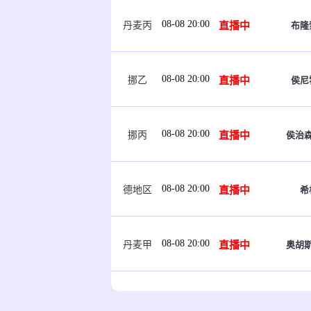
08-08 20:00
直播中
布隆
丹麦丙
08-08 20:00
直播中
侯尼
挪乙
08-08 20:00
直播中
侯治
挪丙
08-08 20:00
直播中
希
德地区
08-08 20:00
直播中
奥胡
丹麦甲
08-08 20:00
华登
直播中
德地区