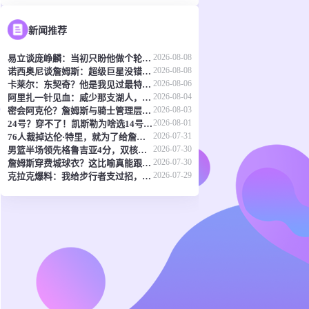
新闻推荐
2026-08-08
易立谈庞峥麟：当初只盼他做个轮换，没想到成了后场核心
2026-08-08
诺西奥尼谈詹姆斯：超级巨星没错，但杀手本能？他比不了科比和乔丹
2026-08-06
卡莱尔：东契奇？他是我见过最特别的球员，天生杀手
2026-08-04
阿里扎一针见血：威少那支湖人，老得跑不动，空间也堵死了
2026-08-03
密会阿克伦？詹姆斯与骑士管理层私下见面，结果却去了76人
2026-08-01
24号？穿不了！凯斯勒为啥选14号——原来跟国家队有关
2026-07-31
76人裁掉达伦·特里，就为了给詹姆斯腾个底薪位置
2026-07-30
男篮半场领先格鲁吉亚4分，双核轮休，廖三宁贺希宁扛旗
2026-07-30
詹姆斯穿费城球衣？这比喻真能跟乔丹比？
2026-07-29
克拉克爆料：我给步行者支过招，但更想瞧老詹去勇士跟库里玩点不一样的