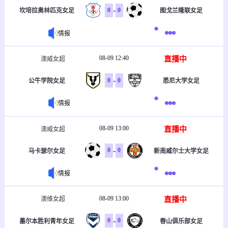
-
0
0
坎培拉奥林匹克女足
图戈兰隆联女足
情报
08-09 12:40
直播中
澳威女超
-
0
0
公牛学院女足
悉尼大学女足
情报
08-09 13:00
直播中
澳威女超
-
0
0
马卡瑟尔女足
新南威尔士大学女足
情报
08-09 13:00
直播中
澳维女超
-
0
0
墨尔本胜利青年女足
春山俱乐部女足