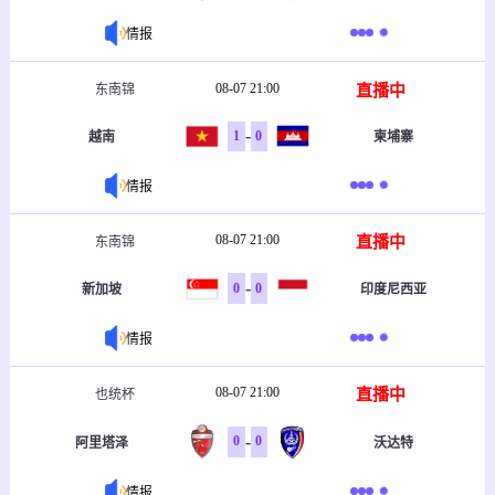
情报
08-07 21:00
直播中
东南锦
-
1
0
越南
柬埔寨
情报
08-07 21:00
直播中
东南锦
-
0
0
新加坡
印度尼西亚
情报
08-07 21:00
直播中
也统杯
-
0
0
阿里塔泽
沃达特
情报