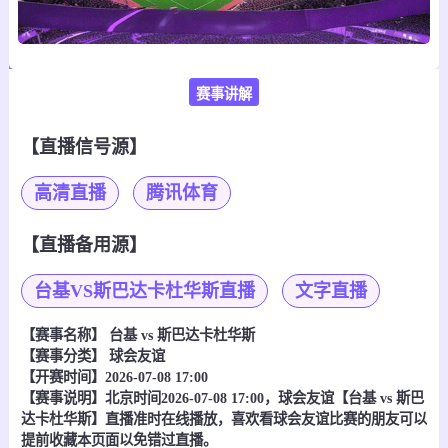
赛事讲解
【直播信号源】
高清直播
腾讯体育
【直播备用源】
台基VS斯巴达卡杜华斯直播
文字直播
【赛事名称】
台基 vs 斯巴达卡杜华斯
【赛事分类】
球会友谊
【开赛时间】2026-07-08 17:00
【赛事说明】北京时间2026-07-08 17:00，球会友谊【台基 vs 斯巴
达卡杜华斯】直播准时在线播放，喜欢看球会友谊比赛的朋友可以
提前收藏本页面以免错过直播。