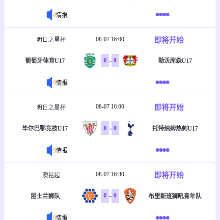
情报
08-07 16:00
即将开始
明日之星杯
-
0
0
葡萄牙体育U17
勒沃库森U17
情报
08-07 16:00
即将开始
明日之星杯
-
0
0
毕尔巴鄂竞技U17
托特纳姆热刺U17
情报
08-07 16:30
即将开始
澳昆超
-
0
0
昆士兰狮队
布里斯班狮吼青年队
情报