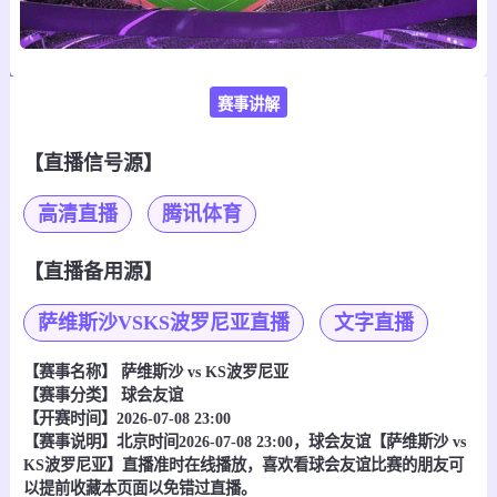
赛事讲解
【直播信号源】
高清直播
腾讯体育
【直播备用源】
萨维斯沙VSKS波罗尼亚直播
文字直播
【赛事名称】
萨维斯沙 vs KS波罗尼亚
【赛事分类】
球会友谊
【开赛时间】2026-07-08 23:00
【赛事说明】北京时间2026-07-08 23:00，球会友谊【萨维斯沙 vs
KS波罗尼亚】直播准时在线播放，喜欢看球会友谊比赛的朋友可
以提前收藏本页面以免错过直播。