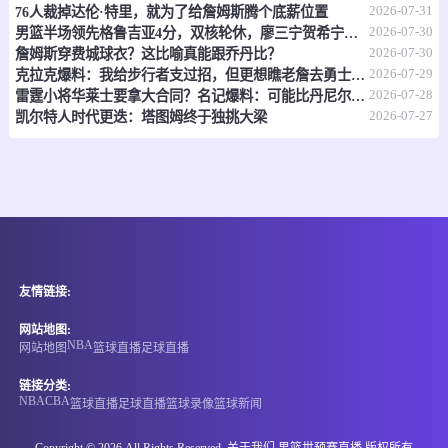
2026-07-31
76人裁掉达伦·特里，就为了给詹姆斯腾个底薪位置
-
0
0
蒂察尔阿尔曼U20
米瓦迪U20
2026-07-30
男篮半场领先格鲁吉亚4分，双核轮休，廖三宁贺希宁扛旗
2026-07-30
詹姆斯穿费城球衣？这比喻真能跟乔丹比？
情报
2026-07-29
克拉克爆料：我给步行者支过招，但更想瞧老詹去勇士跟库里玩点不一样的
2026-07-28
雷霆小将华莱士要拿大合同？名记爆料：可能比丹尼尔斯还贵
08-07 17:00
即将开始
2026-07-27
缅甸U20
凯尔特人时代更迭：塔图姆终于独挑大梁
-
0
0
仰光联U20
汉达瓦底联U20
情报
08-07 17:30
即将开始
球会友谊
友情链接:
-
0
0
桑坦德竞技
希洪竞技
网站地图:
情报
NBA
网站地图
篮球直播
足球直播
链接分类:
08-07 17:30
即将开始
澳昆女超
NBA
CBA
篮球直播
足球直播
篮球录像
篮球新闻
-
0
0
黄金海岸骑士女足
伊斯顿沙伯女足
Copyright © 2026.All Rights Reserved. 关于我们
男篮世预赛直播
版权所有