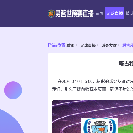
首页
足球直播
篮
首页
足球直播
球会友谊
塔古
当前位置:
塔古穆
在2026-07-08 16:00，精彩的球
迷们，别忘了提前收藏本页面，确保不错过