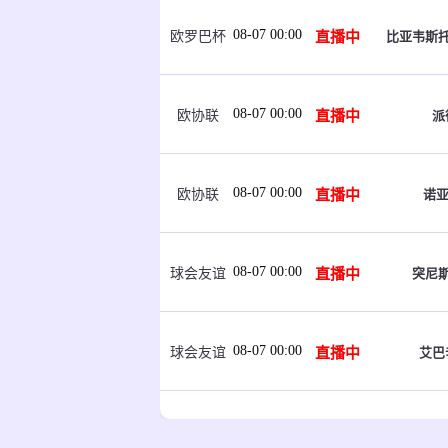
08-07 00:00
直播中
比亚韦斯
欧罗巴杯
08-07 00:00
直播中
派
欧协联
08-07 00:00
直播中
诺亚
欧协联
08-07 00:00
直播中
突尼
球会友谊
08-07 00:00
直播中
艾巴
球会友谊
08-07 00:00
直播中
亚特兰蒂斯
芬K联