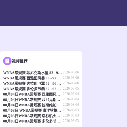
视频推荐
2026-08-06
WNBA常规赛 菲尼克斯水星 82 - 96 亚特兰大梦想 全场集锦
2026-08-06
WNBA常规赛 西雅图风暴 86 - 92 纽约自由人 全场集锦
2026-08-06
WNBA常规赛 达拉斯飞翼 92 - 96 华盛顿神秘人 全场集锦
2026-08-05
WNBA常规赛 多伦多节奏 82 - 92 金州女武神 全场集锦
2026-08-04
08月04日WNBA常规赛 西雅图风暴83-95纽约自由人 全场集锦
2026-08-04
08月04日WNBA常规赛 菲尼克斯水星106-101芝加哥天空 全场集锦
2026-08-04
08月04日WNBA常规赛 拉斯维加斯王牌109-87亚特兰大梦想 全场集锦
2026-08-03
08月03日 WNBA常规赛 康涅狄格太阳63-83达拉斯飞翼 全场集锦
2026-08-03
08月03日WNBA常规赛 洛杉矶火花106-101波特兰火焰 全场集锦
2026-08-03
08月03日WNBA常规赛 多伦多节奏79-96金州女武神 全场集锦