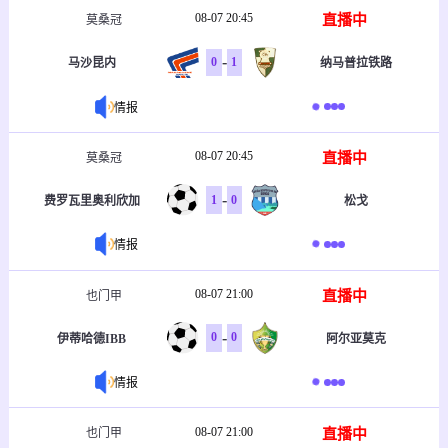
08-07 20:45
直播中
莫桑冠
-
0
1
马沙昆内
纳马普拉铁路
情报
08-07 20:45
直播中
莫桑冠
-
1
0
费罗瓦里奥利欣加
松戈
情报
08-07 21:00
直播中
也门甲
-
0
0
伊蒂哈德IBB
阿尔亚莫克
情报
08-07 21:00
直播中
也门甲