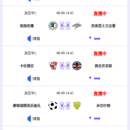
08-09 14:45
直播中
澳昆甲2
-
0
0
南国老鹰
西南昆士兰达雷
情报
08-09 14:45
直播中
澳昆甲2
-
0
0
卡伦德拉
佛吉尼亚联
情报
08-09 14:45
直播中
澳昆甲2
-
0
0
摩顿城精英后备队
米切尔顿
情报