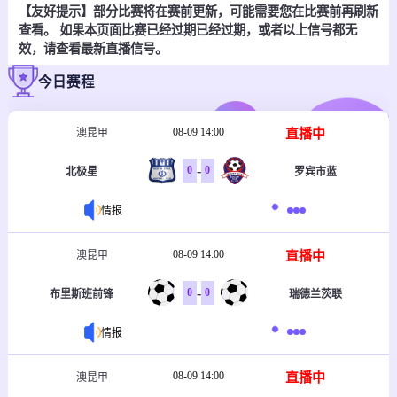
【友好提示】部分比赛将在赛前更新，可能需要您在比赛前再刷新
查看。 如果本页面比赛已经过期已经过期，或者以上信号都无
效，请查看最新直播信号。
今日赛程
08-09 14:00
直播中
澳昆甲
-
0
0
北极星
罗宾市蓝
情报
08-09 14:00
直播中
澳昆甲
-
0
0
布里斯班前锋
瑞德兰茨联
情报
08-09 14:00
直播中
澳昆甲