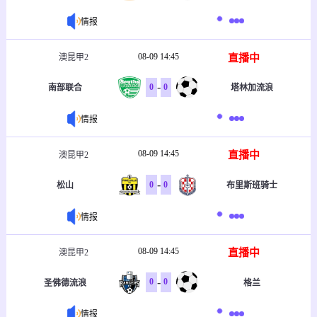
情报
08-09 14:45
直播中
澳昆甲2
-
0
0
南部联合
塔林加流浪
情报
08-09 14:45
直播中
澳昆甲2
-
0
0
松山
布里斯班骑士
情报
08-09 14:45
直播中
澳昆甲2
-
0
0
圣佛德流浪
格兰
情报