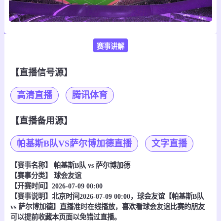
赛事讲解
【直播信号源】
高清直播
腾讯体育
【直播备用源】
帕基斯B队VS萨尔博加德直播
文字直播
【赛事名称】
帕基斯B队 vs 萨尔博加德
【赛事分类】
球会友谊
【开赛时间】2026-07-09 00:00
【赛事说明】北京时间2026-07-09 00:00，球会友谊【帕基斯B队
vs 萨尔博加德】直播准时在线播放，喜欢看球会友谊比赛的朋友
可以提前收藏本页面以免错过直播。