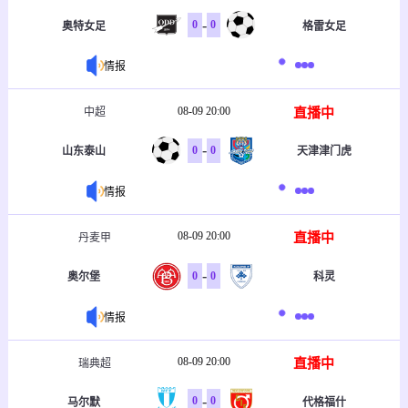
-
0
0
奥特女足
格雷女足
情报
08-09 20:00
直播中
中超
-
0
0
山东泰山
天津津门虎
情报
08-09 20:00
直播中
丹麦甲
-
0
0
奥尔堡
科灵
情报
08-09 20:00
直播中
瑞典超
-
0
0
马尔默
代格福什