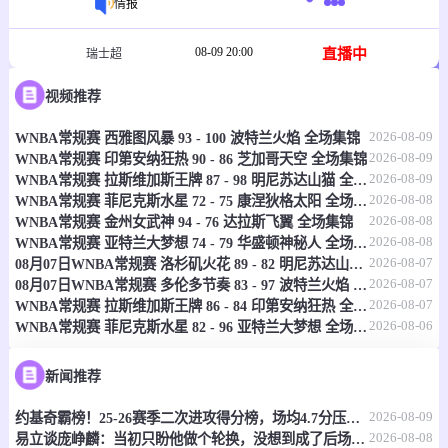
情报
08-09 20:00
直播中
瑞士超
-
0
0
视频推荐
卢加诺
苏黎世
2026-08-09
WNBA常规赛 西雅图风暴 93 - 100 波特兰火焰 全场集锦
情报
2026-08-09
WNBA常规赛 印第安纳狂热 90 - 86 芝加哥天空 全场集锦
2026-08-09
WNBA常规赛 拉斯维加斯王牌 87 - 98 明尼苏达山猫 全场集锦
08-09 20:00
直播中
丹麦甲
2026-08-08
WNBA常规赛 菲尼克斯水星 72 - 75 康涅狄格太阳 全场集锦
2026-08-08
WNBA常规赛 金州女武神 94 - 76 达拉斯飞翼 全场集锦
-
0
0
瓦埃勒
希勒罗德
2026-08-08
WNBA常规赛 亚特兰大梦想 74 - 79 华盛顿神秘人 全场集锦
2026-08-07
08月07日WNBA常规赛 洛杉矶火花 89 - 82 明尼苏达山猫 全场集锦
情报
2026-08-07
08月07日WNBA常规赛 多伦多节奏 83 - 97 波特兰火焰 集锦
2026-08-07
WNBA常规赛 拉斯维加斯王牌 86 - 84 印第安纳狂热 全场集锦
2026-08-06
WNBA常规赛 菲尼克斯水星 82 - 96 亚特兰大梦想 全场集锦
08-09 20:00
直播中
芬甲
-
0
0
克鲁比04
科特卡
新闻推荐
2026-08-09
情报
约基奇霸榜！25-26赛季二次进攻得分榜，场均4.7分压过一票长人
2026-08-08
易立谈庞峥麟：当初只盼他做个轮换，没想到成了后场核心