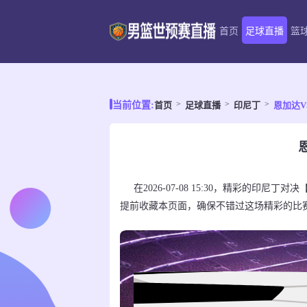
首页
足球直播
篮
首页
足球直播
印尼丁
恩加达V
当前位置:
在2026-07-08 15:30，精彩的印
提前收藏本页面，确保不错过这场精彩的比