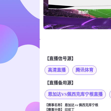
恩加达
【直播信号源】
高清直播
腾讯体育
【直播备用源】
恩加达VS佩西克库宁根直播
【赛事名称】
恩加达 vs 佩西克库宁根
【赛事分类】
印尼丁