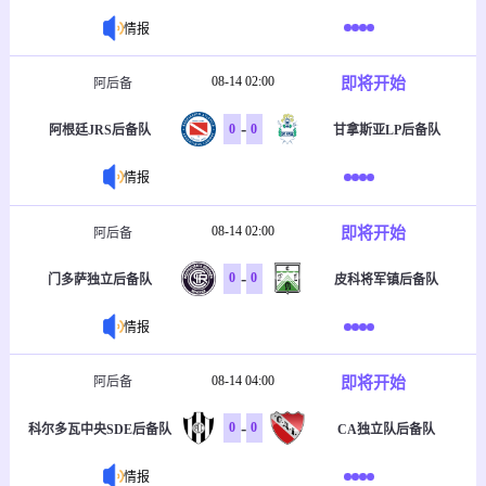
情报
08-14 02:00
即将开始
阿后备
-
0
0
阿根廷JRS后备队
甘拿斯亚LP后备队
情报
08-14 02:00
即将开始
阿后备
-
0
0
门多萨独立后备队
皮科将军镇后备队
情报
08-14 04:00
即将开始
阿后备
-
0
0
科尔多瓦中央SDE后备队
CA独立队后备队
情报