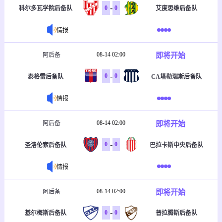
-
0
0
科尔多瓦学院后备队
艾度思维后备队
情报
08-14 02:00
即将开始
阿后备
-
0
0
泰格雷后备队
CA塔勒瑞斯后备队
情报
08-14 02:00
即将开始
阿后备
-
0
0
圣洛伦索后备队
巴拉卡斯中央后备队
情报
08-14 02:00
即将开始
阿后备
-
0
0
基尔梅斯后备队
普拉腾斯后备队