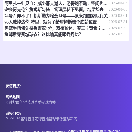
2026-08-04
阿里扎一针见血：威少那支湖人，老得跑不动，空间也堵死了
-
0
0
上海海港U21
湖北青年星U21
2026-08-03
密会阿克伦？詹姆斯与骑士管理层私下见面，结果却去了76人
2026-08-01
24号？穿不了！凯斯勒为啥选14号——原来跟国家队有关
情报
2026-07-31
76人裁掉达伦·特里，就为了给詹姆斯腾个底薪位置
2026-07-30
男篮半场领先格鲁吉亚4分，双核轮休，廖三宁贺希宁扛旗
08-10 20:00
2026-07-30
即将开始
乌兹甲
詹姆斯穿费城球衣？这比喻真能跟乔丹比？
-
0
0
洛钦
奇兹里克FC
情报
08-10 20:00
即将开始
阿美超
友情链接:
-
0
0
BKMA
艾拉斯克特
网站地图:
情报
NBA
网站地图
篮球直播
足球直播
链接分类:
08-10 20:00
即将开始
贵州五峰杯
NBA
CBA
篮球直播
足球直播
篮球录像
篮球新闻
-
0
0
团坡村
竞驰队
Copyright © 2026.All Rights Reserved. 关于我们
男篮世预赛直播
版权所有