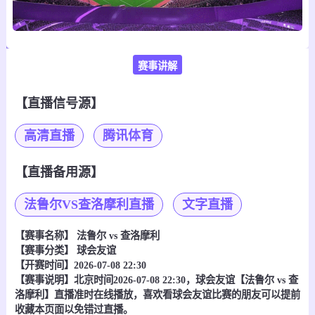
赛事讲解
【直播信号源】
高清直播
腾讯体育
【直播备用源】
法鲁尔VS查洛摩利直播
文字直播
【赛事名称】
法鲁尔 vs 查洛摩利
【赛事分类】
球会友谊
【开赛时间】2026-07-08 22:30
【赛事说明】北京时间2026-07-08 22:30，球会友谊【法鲁尔 vs 查
洛摩利】直播准时在线播放，喜欢看球会友谊比赛的朋友可以提前
收藏本页面以免错过直播。