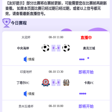
【友好提示】部分比赛将在赛前更新，可能需要您在比赛前再刷新
查看。 如果本页面比赛已经过期已经过期，或者以上信号都无
效，请查看最新直播信号。
今日赛程
08-10 11:00
直播中
大冠杯
-
0
0
中央海岸
奥克兰城
情报
08-10 13:30
即将开始
印度地杯
-
0
0
丁塔尔FC
卡南FC
情报
08-10 16:00
即将开始
贵州五峰杯