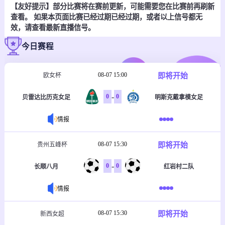
【友好提示】部分比赛将在赛前更新，可能需要您在比赛前再刷新
查看。 如果本页面比赛已经过期已经过期，或者以上信号都无
效，请查看最新直播信号。
今日赛程
08-07 15:00
即将开始
欧女杯
-
0
0
贝雷达比历克女足
明斯克戴拿模女足
情报
08-07 15:30
即将开始
贵州五峰杯
-
0
0
长顺八月
红岩村二队
情报
08-07 15:30
即将开始
新西女超