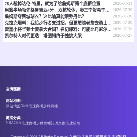
2026-07-31
76人裁掉达伦·特里，就为了给詹姆斯腾个底薪位置
-
0
0
蒂察尔阿尔曼U20
米瓦迪U20
2026-07-30
男篮半场领先格鲁吉亚4分，双核轮休，廖三宁贺希宁扛旗
2026-07-30
詹姆斯穿费城球衣？这比喻真能跟乔丹比？
情报
2026-07-29
克拉克爆料：我给步行者支过招，但更想瞧老詹去勇士跟库里玩点不一样的
2026-07-28
雷霆小将华莱士要拿大合同？名记爆料：可能比丹尼尔斯还贵
08-07 17:00
即将开始
2026-07-27
缅甸U20
凯尔特人时代更迭：塔图姆终于独挑大梁
-
0
0
仰光联U20
汉达瓦底联U20
情报
08-07 17:30
即将开始
球会友谊
友情链接:
-
0
0
桑坦德竞技
希洪竞技
网站地图:
情报
NBA
网站地图
篮球直播
足球直播
链接分类:
08-07 17:30
即将开始
澳昆女超
NBA
CBA
篮球直播
足球直播
篮球录像
篮球新闻
-
0
0
黄金海岸骑士女足
伊斯顿沙伯女足
Copyright © 2026.All Rights Reserved. 关于我们
男篮世预赛直播
版权所有