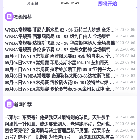
08-07 16:45
即将开始
澳南超
-
0
0
视频推荐
阿德莱德彗星
地铁之星
2026-08-06
WNBA常规赛 菲尼克斯水星 82 - 96 亚特兰大梦想 全场集锦
情报
2026-08-06
WNBA常规赛 西雅图风暴 86 - 92 纽约自由人 全场集锦
2026-08-06
WNBA常规赛 达拉斯飞翼 92 - 96 华盛顿神秘人 全场集锦
08-07 17:00
即将开始
不丹廷联
2026-08-05
WNBA常规赛 多伦多节奏 82 - 92 金州女武神 全场集锦
2026-08-04
08月04日WNBA常规赛 西雅图风暴83-95纽约自由人 全场集锦
-
0
0
齐朗足球俱乐部
廷布联
2026-08-04
08月04日WNBA常规赛 菲尼克斯水星106-101芝加哥天空 全场集锦
2026-08-04
08月04日WNBA常规赛 拉斯维加斯王牌109-87亚特兰大梦想 全场集锦
情报
2026-08-03
08月03日 WNBA常规赛 康涅狄格太阳63-83达拉斯飞翼 全场集锦
2026-08-03
08月03日WNBA常规赛 洛杉矶火花106-101波特兰火焰 全场集锦
2026-08-03
08月03日WNBA常规赛 多伦多节奏79-96金州女武神 全场集锦
08-07 17:00
即将开始
缅甸U20
-
0
0
亚大那保U20
治尼兰德U20
新闻推荐
2026-08-06
卡莱尔：东契奇？他是我见过最特别的球员，天生杀手
情报
2026-08-04
阿里扎一针见血：威少那支湖人，老得跑不动，空间也堵死了
2026-08-03
密会阿克伦？詹姆斯与骑士管理层私下见面，结果却去了76人
08-07 17:00
即将开始
缅甸U20
2026-08-01
24号？穿不了！凯斯勒为啥选14号——原来跟国家队有关