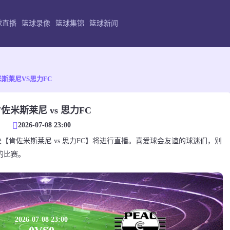
球直播
篮球录像
篮球集锦
篮球新闻
斯莱尼VS思力FC
佐米斯莱尼 vs 思力FC
2026-07-08 23:00
会友谊对决【肯佐米斯莱尼 vs 思力FC】将进行直播。喜爱球会友谊的球迷们，别
的比赛。
2026-07-08 23:00