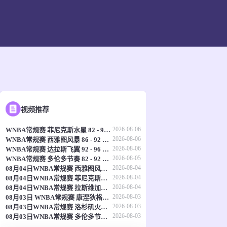
视频推荐
2026-08-06
WNBA常规赛 菲尼克斯水星 82 - 96 亚特兰大梦想 全场集锦
2026-08-06
WNBA常规赛 西雅图风暴 86 - 92 纽约自由人 全场集锦
2026-08-06
WNBA常规赛 达拉斯飞翼 92 - 96 华盛顿神秘人 全场集锦
2026-08-05
WNBA常规赛 多伦多节奏 82 - 92 金州女武神 全场集锦
2026-08-04
08月04日WNBA常规赛 西雅图风暴83-95纽约自由人 全场集锦
2026-08-04
08月04日WNBA常规赛 菲尼克斯水星106-101芝加哥天空 全场集锦
2026-08-04
08月04日WNBA常规赛 拉斯维加斯王牌109-87亚特兰大梦想 全场集锦
2026-08-03
08月03日 WNBA常规赛 康涅狄格太阳63-83达拉斯飞翼 全场集锦
2026-08-03
08月03日WNBA常规赛 洛杉矶火花106-101波特兰火焰 全场集锦
2026-08-03
08月03日WNBA常规赛 多伦多节奏79-96金州女武神 全场集锦