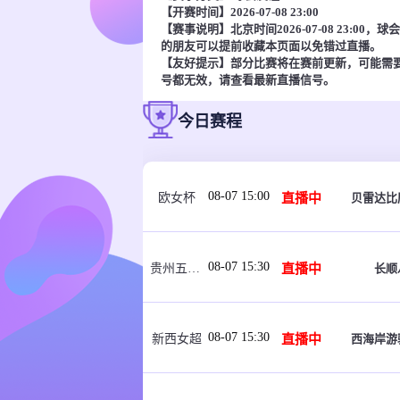
【开赛时间】2026-07-08 23:00
【赛事说明】北京时间2026-07-08 23:0
的朋友可以提前收藏本页面以免错过直播。
【友好提示】部分比赛将在赛前更新，可能需
号都无效，请查看最新直播信号。
今日赛程
08-07 15:00
直播中
贝雷达比
欧女杯
08-07 15:30
直播中
长顺
贵州五峰杯
08-07 15:30
直播中
西海岸游
新西女超