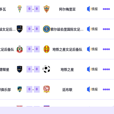
-
0
0
多瓦
阿尔梅里亚
情报
-
0
0
阿德莱科梅兹女足后备队
索尔兹伯里国际女足后备队
情报
-
0
0
女足后备队
地铁之星女足后备队
情报
-
0
0
德彗星
地铁之星
情报
-
0
0
球俱乐部
廷布联
情报
-
0
0
保U20
治尼兰德U20
情报