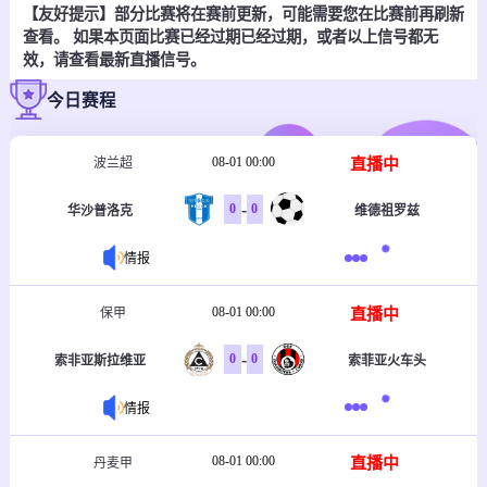
【友好提示】部分比赛将在赛前更新，可能需要您在比赛前再刷新
查看。 如果本页面比赛已经过期已经过期，或者以上信号都无
效，请查看最新直播信号。
今日赛程
08-01 00:00
直播中
波兰超
-
0
0
华沙普洛克
维德祖罗兹
情报
08-01 00:00
直播中
保甲
-
0
0
索非亚斯拉维亚
索菲亚火车头
情报
08-01 00:00
直播中
丹麦甲