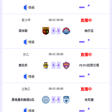
情报
08-01 00:00
直播中
爱沙甲
-
0
0
诺米联
纳尔瓦
情报
08-01 00:00
直播中
芬乙
-
0
0
普拉尼
PEPO拉宾兰塔
情报
08-01 00:00
直播中
立陶乙
-
0
0
黑格曼利图恩B队
米尼捷
情报