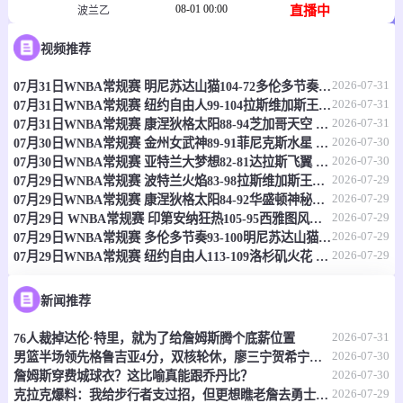
08-01 00:00
直播中
波兰乙
-
0
0
视频推荐
LKS洛迪兹
比托姆
2026-07-31
07月31日WNBA常规赛 明尼苏达山猫104-72多伦多节奏 全场集锦
情报
2026-07-31
07月31日WNBA常规赛 纽约自由人99-104拉斯维加斯王牌 全场集锦
2026-07-31
07月31日WNBA常规赛 康涅狄格太阳88-94芝加哥天空 全场集锦
08-01 00:00
直播中
捷乙
2026-07-30
07月30日WNBA常规赛 金州女武神89-91菲尼克斯水星 全场集锦
2026-07-30
07月30日WNBA常规赛 亚特兰大梦想82-81达拉斯飞翼 全场集锦
-
0
0
卡列度
奥斯泰华B队
2026-07-29
07月29日WNBA常规赛 波特兰火焰83-98拉斯维加斯王牌 全场集锦
2026-07-29
07月29日WNBA常规赛 康涅狄格太阳84-92华盛顿神秘人 全场集锦
情报
2026-07-29
07月29日 WNBA常规赛 印第安纳狂热105-95西雅图风暴 全场集锦
2026-07-29
07月29日WNBA常规赛 多伦多节奏93-100明尼苏达山猫 全场集锦
2026-07-29
07月29日WNBA常规赛 纽约自由人113-109洛杉矶火花 全场集锦
08-01 00:00
直播中
波兰乙
-
0
0
萨尼克
历基亚B队
新闻推荐
2026-07-31
76人裁掉达伦·特里，就为了给詹姆斯腾个底薪位置
情报
2026-07-30
男篮半场领先格鲁吉亚4分，双核轮休，廖三宁贺希宁扛旗
2026-07-30
詹姆斯穿费城球衣？这比喻真能跟乔丹比？
08-01 00:00
直播中
捷乙
2026-07-29
克拉克爆料：我给步行者支过招，但更想瞧老詹去勇士跟库里玩点不一样的