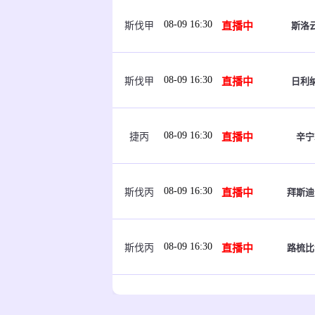
08-09 16:30
直播中
斯洛
斯伐甲
08-09 16:30
直播中
日利
斯伐甲
08-09 16:30
直播中
辛宁
捷丙
08-09 16:30
直播中
拜斯迪
斯伐丙
08-09 16:30
直播中
路梳比
斯伐丙
08-09 16:30
直播中
特伦辛
斯伐丙