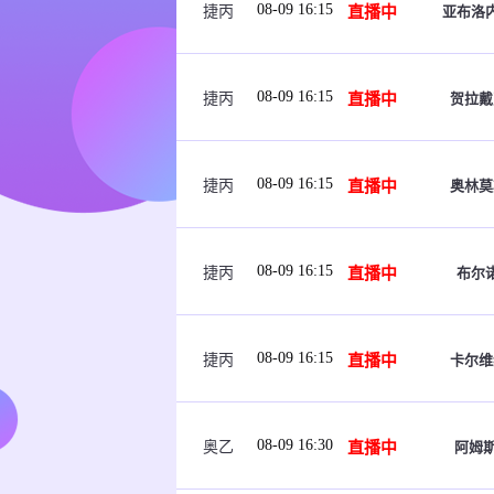
08-09 16:15
直播中
亚布洛
捷丙
08-09 16:15
直播中
贺拉戴
捷丙
08-09 16:15
直播中
奥林莫
捷丙
08-09 16:15
直播中
布尔
捷丙
08-09 16:15
直播中
卡尔维
捷丙
08-09 16:30
直播中
阿姆
奥乙