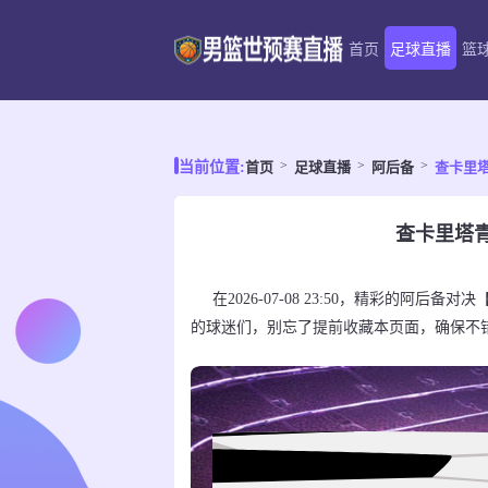
首页
足球直播
篮
首页
足球直播
阿后备
查卡里
当前位置:
查卡里塔青
在2026-07-08 23:50，精彩的阿
的球迷们，别忘了提前收藏本页面，确保不