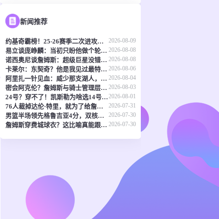
新闻推荐
2026-08-09
约基奇霸榜！25-26赛季二次进攻得分榜，场均4.7分压过一票长人
2026-08-08
易立谈庞峥麟：当初只盼他做个轮换，没想到成了后场核心
2026-08-08
诺西奥尼谈詹姆斯：超级巨星没错，但杀手本能？他比不了科比和乔丹
2026-08-06
卡莱尔：东契奇？他是我见过最特别的球员，天生杀手
2026-08-04
阿里扎一针见血：威少那支湖人，老得跑不动，空间也堵死了
2026-08-03
密会阿克伦？詹姆斯与骑士管理层私下见面，结果却去了76人
2026-08-01
24号？穿不了！凯斯勒为啥选14号——原来跟国家队有关
2026-07-31
76人裁掉达伦·特里，就为了给詹姆斯腾个底薪位置
2026-07-30
男篮半场领先格鲁吉亚4分，双核轮休，廖三宁贺希宁扛旗
2026-07-30
詹姆斯穿费城球衣？这比喻真能跟乔丹比？