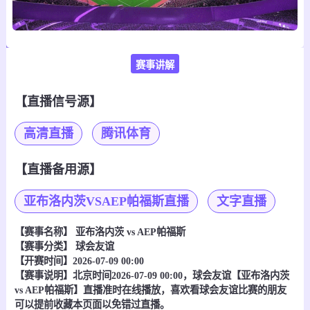
赛事讲解
【直播信号源】
高清直播
腾讯体育
【直播备用源】
亚布洛内茨VSAEP帕福斯直播
文字直播
【赛事名称】
亚布洛内茨 vs AEP帕福斯
【赛事分类】
球会友谊
【开赛时间】2026-07-09 00:00
【赛事说明】北京时间2026-07-09 00:00，球会友谊【亚布洛内茨
vs AEP帕福斯】直播准时在线播放，喜欢看球会友谊比赛的朋友
可以提前收藏本页面以免错过直播。