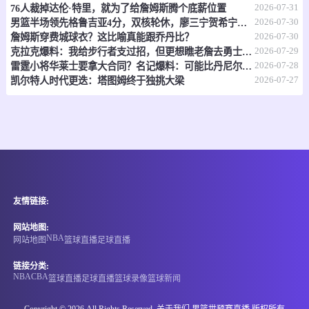
2026-07-31
76人裁掉达伦·特里，就为了给詹姆斯腾个底薪位置
-
0
0
奥尔索马尔索
锡帕基拉老虎
2026-07-30
男篮半场领先格鲁吉亚4分，双核轮休，廖三宁贺希宁扛旗
2026-07-30
詹姆斯穿费城球衣？这比喻真能跟乔丹比？
情报
2026-07-29
克拉克爆料：我给步行者支过招，但更想瞧老詹去勇士跟库里玩点不一样的
2026-07-28
雷霆小将华莱士要拿大合同？名记爆料：可能比丹尼尔斯还贵
08-07 07:00
即将开始
2026-07-27
巴西杯
凯尔特人时代更迭：塔图姆终于独挑大梁
-
0
0
科林蒂安
巴西国际
情报
08-07 07:00
即将开始
巴西杯
友情链接:
-
0
0
维多利亚
巴拉纳竞技
网站地图:
情报
NBA
网站地图
篮球直播
足球直播
链接分类:
08-07 07:00
即将开始
巴高乙
NBA
CBA
篮球直播
足球直播
篮球录像
篮球新闻
-
0
0
古兰尼RS
布拉希尔佩洛塔斯
Copyright © 2026.All Rights Reserved. 关于我们
男篮世预赛直播
版权所有